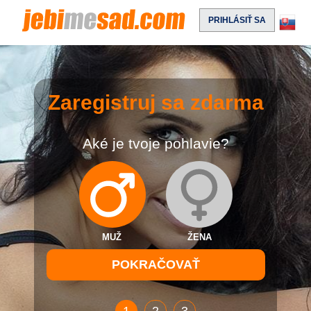
PRIHLÁSIŤ SA
Zaregistruj sa zdarma
Aké je tvoje pohlavie?
MUŽ
ŽENA