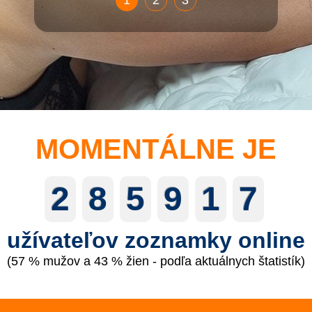
1
2
3
MOMENTÁLNE JE
2
8
5
9
1
7
užívateľov zoznamky online
(57 % mužov a 43 % žien - podľa aktuálnych štatistík)